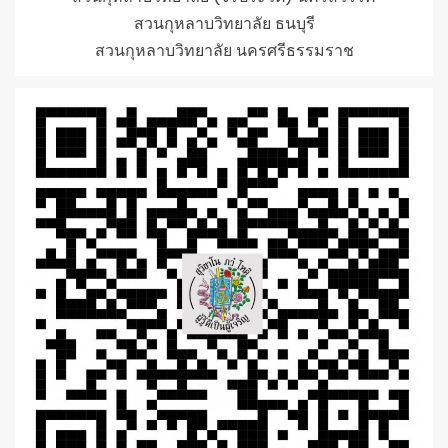
สวนกุหลาบวิทยาลัย ธนบุรี
สวนกุหลาบวิทยาลัย นครศรีธรรมราช