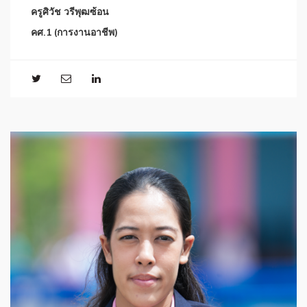
ครูศิวัช วรีพุฒซ้อน
คศ.1 (การงานอาชีพ)