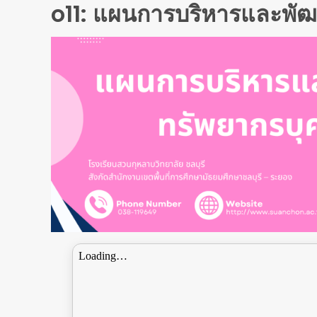
o11: แผนการบริหารและพั