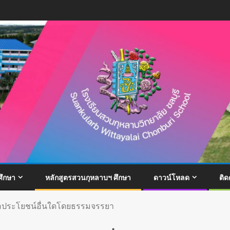
ึกษา
หลักสูตรสวนกุหลาบฯ ศึกษา
ดาวน์โหลด
ติด
ือประโยชน์อื่นใดโดยธรรมจรรยา