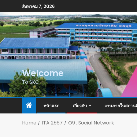
สิงหาคม 7, 2026
Welcome
To SKC
หน้าแรก
เกี่ยวกับ
งานภายในสถานศ
Home
ITA 2567
O9 : Social Network