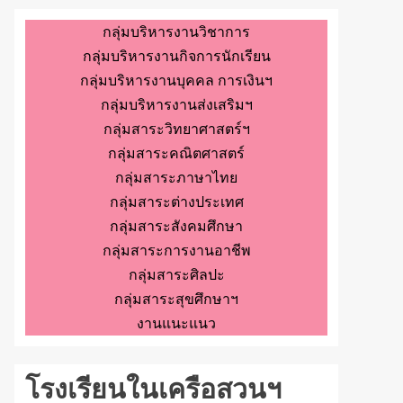
กลุ่มบริหารงานวิชาการ
กลุ่มบริหารงานกิจการนักเรียน
กลุ่มบริหารงานบุคคล การเงินฯ
กลุ่มบริหารงานส่งเสริมฯ
กลุ่มสาระวิทยาศาสตร์ฯ
กลุ่มสาระคณิตศาสตร์
กลุ่มสาระภาษาไทย
กลุ่มสาระต่างประเทศ
กลุ่มสาระสังคมศึกษา
กลุ่มสาระการงานอาชีพ
กลุ่มสาระศิลปะ
กลุ่มสาระสุขศึกษาฯ
งานแนะแนว
โรงเรียนในเครือสวนฯ