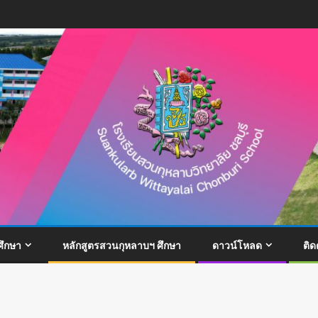
ึกษา
หลักสูตรสวนกุหลาบฯ ศึกษา
ดาวน์โหลด
ติด