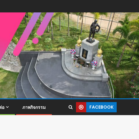
FACEBOOK
ต่อ
ภาพกิจกรรม