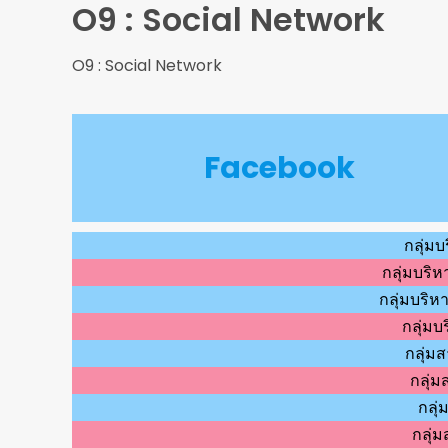
O9 : Social Network
O9 : Social Network
Facebook
กลุ่ม
กลุ่มบริ
กลุ่มบริห
กลุ่มบ
กลุ่ม
กลุ่
กลุ
กลุ่