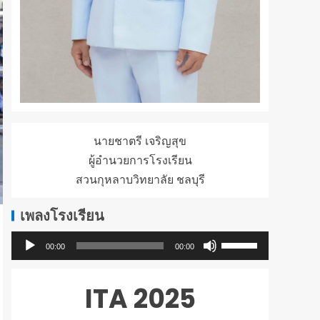
นายชาตรี เจริญสุข
ผู้อำนวยการโรงเรียน
สวนกุหลาบวิทยาลัย ชลบุรี
เพลงโรงเรียน
ใช้
ตัว
00:00
00:00
ปุ่ม
เล่น
ลูก
ไฟล์
ITA 2025
ศร
เสียง
ขึ้น/